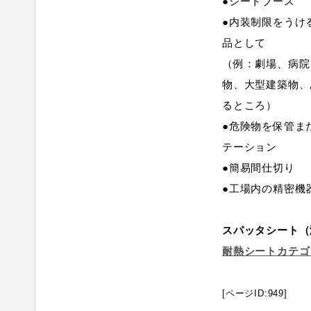
●シートブース
●内装制限をうけ
品として
（例：劇場、病院
物、大型建築物、
るところ）
●危険物を保管ま
テーション
●簡易間仕切り
●工場内の精密機
スパッタシート（
耐熱シートカテゴ
[ページID:949]