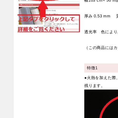
幅103 cm× 50 m
厚み 0.53 mm 質
透光率 色により
（この商品にはカ
特徴1
●火熱を加えた際
残ります。