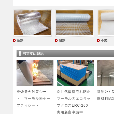
発煙発火対策シー
次世代型荷崩れ防止
遮熱ｼｰﾄ D
ト マーモル🄬セー
マーモル🄬エコラッ
燃材料認
フティシート
プクロスERC-260
実用新案申請中