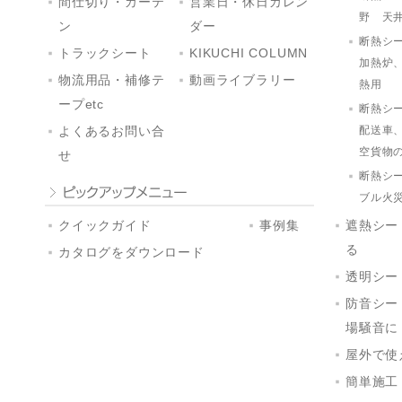
間仕切り・カーテ
営業日・休日カレン
野 天
ン
ダー
断熱シ
トラックシート
KIKUCHI COLUMN
加熱炉
物流用品・補修テ
動画ライブラリー
熱用
ープetc
断熱シ
配送車
よくあるお問い合
空貨物
せ
断熱シ
ブル火
クイックガイド
事例集
遮熱シー
る
カタログをダウンロード
透明シー
防音シー
場騒音に
屋外で使
簡単施工