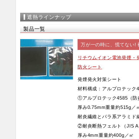
遮熱ラインナップ
製品一覧
万が一の時に、慌てない!
リチウムイオン電池発煙・発
防火シート
発煙発火対策シート
材料構成：アルプロテック4
①アルプロテック4585（
厚み0.75mm重量約515g／
耐炎繊維とパラ系アラミド
②耐炎断熱フェルト（JIS A 
厚み4mm重量約400g／㎡