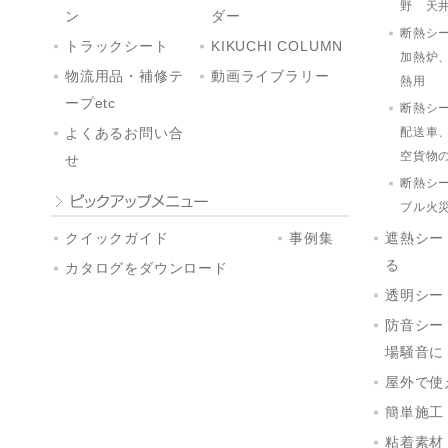
野 天
ン
ダー
断熱シ
トラックシート
KIKUCHI COLUMN
加熱炉
物流用品・補修テ
動画ライブラリー
熱用
ープetc
断熱シ
配送車
よくあるお問い合
空貨物
せ
断熱シ
ブル火
クイックガイド
事例集
遮熱シー
る
カタログをダウンロード
透明シー
防音シー
場騒音に
屋外で使
簡単施工
粘着素材