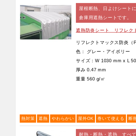
屋根断熱、日よけシート
倉庫用遮熱シートです。
遮熱防炎シート リフレク
リフレクトマックス防炎（P
色： グレー・アイボリー
サイズ：W 1030 mm x L 50
厚み 0.47 mm
重量 560 g/㎡
熱対策
遮熱
やわらかい
屋外OK
巻いて使える
断
耐熱・断熱・遮熱 すべて