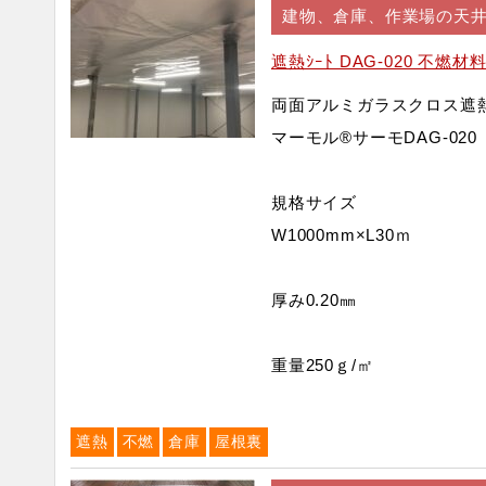
建物、倉庫、作業場の天
遮熱ｼｰﾄ DAG-020 不燃
両面アルミガラスクロス遮
マーモル®サーモDAG-020
規格サイズ
W1000mm×L30ｍ
厚み0.20㎜
重量250ｇ/㎡
遮熱
不燃
倉庫
屋根裏