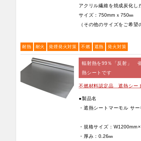
アクリル繊維を焼成炭化し
サイズ：750mmｘ750㎜
（その他のサイズをご希望
耐熱
耐火
発煙発火対策
不燃
遮熱
発火対策
輻射熱を99％「反射」 
熱シートです
不燃材料認定品 遮熱シート
●製品名
・遮熱シートマーモル サーモ
・規格サイズ：W1200mm×
・厚み：0.26㎜