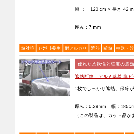
幅 ： 120 cm × 長さ 42 m
厚み：7 mm
熱対策
ｺﾝｸﾘｰﾄ養生
耐アルカリ
遮熱
断熱
輸送・
優れた柔軟性と強度の遮
遮熱断熱 アルミ蒸着 塩ビ
1枚でしっかり遮熱、保冷
厚み：0.38mm 幅：185
（この製品は、カット品が