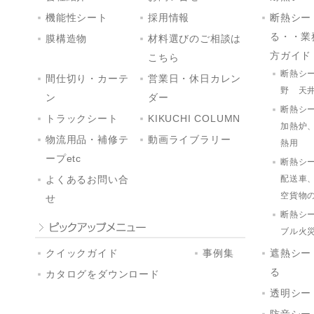
機能性シート
採用情報
断熱シー
る・・業
膜構造物
材料選びのご相談は
方ガイド
こちら
断熱シ
間仕切り・カーテ
営業日・休日カレン
野 天
ン
ダー
断熱シ
トラックシート
KIKUCHI COLUMN
加熱炉
物流用品・補修テ
動画ライブラリー
熱用
ープetc
断熱シ
配送車
よくあるお問い合
空貨物
せ
断熱シ
ブル火
クイックガイド
事例集
遮熱シー
る
カタログをダウンロード
透明シー