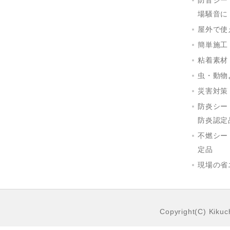
防音シー
場騒音に
屋外で使
簡単施工
粘着素材
虫・動物
災害対策
防炎シー
防炎認定
不燃シー
定品
現場の省
Copyright(C) Kikuch