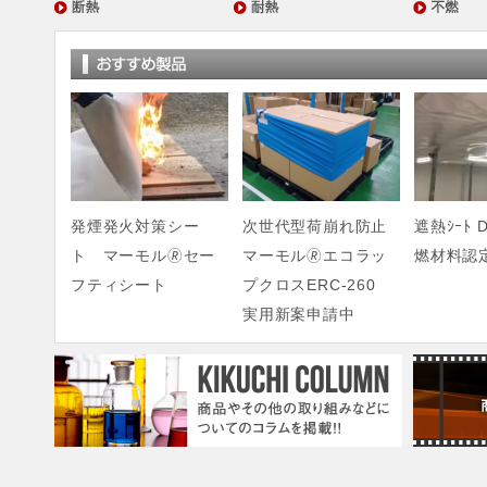
発煙発火対策シー
次世代型荷崩れ防止
遮熱ｼｰﾄ D
ト マーモル🄬セー
マーモル🄬エコラッ
燃材料認
フティシート
プクロスERC-260
実用新案申請中