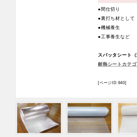
●間仕切り
●裏打ち材として
●機械養生
●工事養生など
スパッタシート（
耐熱シートカテゴ
[ページID:940]