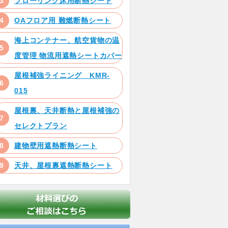
フローリング床用断熱シート
OAフロア用 難燃断熱シート
海上コンテナー、航空貨物の温
度管理 物流用遮熱シートカバー
屋根補強ライニング KMR-
015
屋根裏、天井断熱と屋根補強の
セレクトプラン
建物壁用遮熱断熱シート
天井、屋根裏遮熱断熱シート