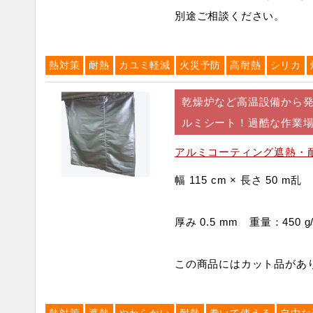
別途ご相談ください。
熱対策
耐熱
カユミ軽減
火災予防
高耐熱
シリカ
乾燥炉など高温設備から
ルミシート！過酷な作業
アルミコーティング遮熱・
幅 115 cm × 長さ 50 m乱
厚み 0.5 mm 重量：450 g
この商品にはカット品があ