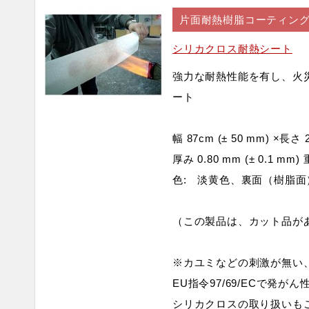
片面耐熱樹脂コーティング
シリカクロス耐熱シート
強力な耐熱性能を有し、火
ート
幅 87cm (± 50 mm) ×長さ 
厚み 0.80 mm (± 0.1 mm)
色: 淡黄色、裏面（樹脂面
（この製品は、カット品が
※カユミなどの刺激が無い
EU指令97/69/ECで発が
シリカクロスの取り扱いも