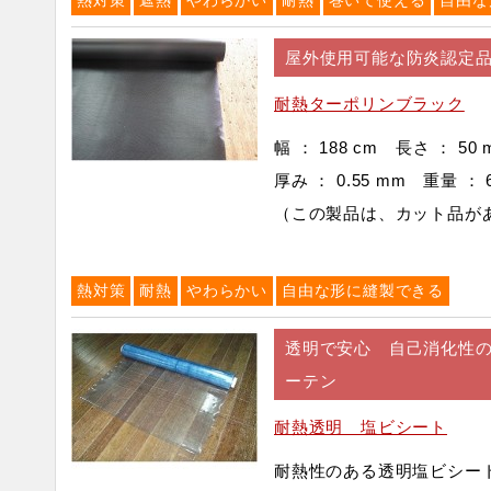
熱対策
遮熱
やわらかい
耐熱
巻いて使える
自由な
屋外使用可能な防炎認定
耐熱ターポリンブラック
幅 ： 188 cm 長さ ： 50
厚み ： 0.55 mm 重量 ： 6
（この製品は、カット品が
熱対策
耐熱
やわらかい
自由な形に縫製できる
透明で安心 自己消化性
ーテン
耐熱透明 塩ビシート
耐熱性のある透明塩ビシ