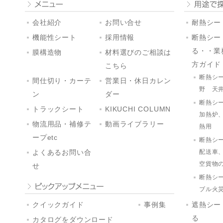
会社紹介
お問い合せ
耐熱シート
機能性シート
採用情報
断熱シー
る・・業
膜構造物
材料選びのご相談は
方ガイド
こちら
断熱シ
間仕切り・カーテ
営業日・休日カレン
野 天
ン
ダー
断熱シ
トラックシート
KIKUCHI COLUMN
加熱炉
物流用品・補修テ
動画ライブラリー
熱用
ープetc
断熱シ
配送車
よくあるお問い合
空貨物
せ
断熱シ
ブル火
クイックガイド
事例集
遮熱シー
る
カタログをダウンロード