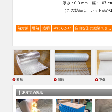
厚み：0.3 mm 幅：107 c
（この製品は、カット品が
熱対策
耐熱
透明
やわらかい
自由な形に縫製できる