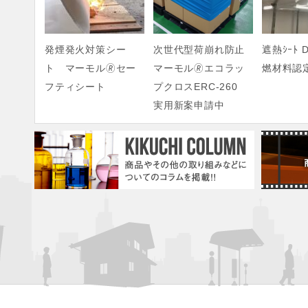
発煙発火対策シー
次世代型荷崩れ防止
遮熱ｼｰﾄ D
ト マーモル🄬セー
マーモル🄬エコラッ
燃材料認
フティシート
プクロスERC-260
実用新案申請中