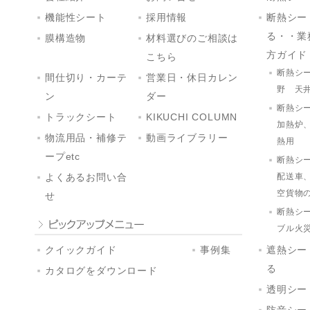
機能性シート
採用情報
断熱シー
る・・業
膜構造物
材料選びのご相談は
方ガイド
こちら
断熱シ
間仕切り・カーテ
営業日・休日カレン
野 天
ン
ダー
断熱シ
トラックシート
KIKUCHI COLUMN
加熱炉
物流用品・補修テ
動画ライブラリー
熱用
ープetc
断熱シ
配送車
よくあるお問い合
空貨物
せ
断熱シ
ブル火
クイックガイド
事例集
遮熱シー
る
カタログをダウンロード
透明シー