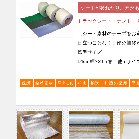
シートが破れたり、穴が
トラックシート・テント・
［シート素材のテープをお
目立つことなく、部分補
標準サイズ
14cm幅×24m巻 他mサ
保護
粘着素材
屋外OK
補修
輸送・貯蔵の保護
早