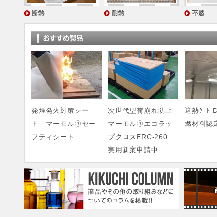
発煙発火対策シー
次世代型荷崩れ防止
遮熱ｼｰﾄ D
ト マーモル🄬セー
マーモル🄬エコラッ
燃材料認
フティシート
プクロスERC-260
実用新案申請中