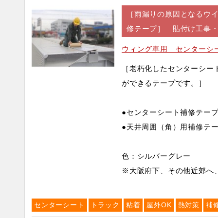
［雨漏りの原因となるウイ
修テープ］ 貼付け工事
ウィング車用 センターシ
［老朽化したセンターシー
ができるテープです。］
●センターシート補修テー
●天井周囲（角）用補修テ
色：シルバーグレー
※大阪府下、その他近郊へ
センターシート
トラック
粘着
屋外OK
熱対策
補