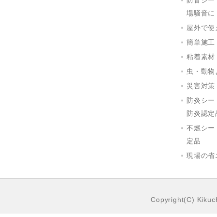
防音シー
場騒音に
屋外で使
簡単施工
粘着素材
虫・動物
災害対策
防炎シー
防炎認定
不燃シー
定品
現場の省
Copyright(C) Kikuch