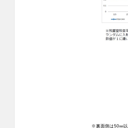
※裏面側は50㎜