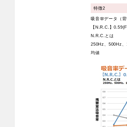
特徴2
吸音率データ（背
【N.R.C.】0.59(
N.R.C.とは
250Hz、500Hz
均値