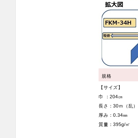
規格
【サイズ】
巾 ：204㎝
長さ：30ｍ（乱
厚み：0.34㎜
質量：395g/㎡