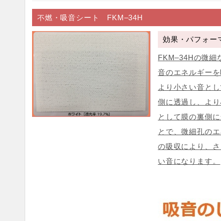
不燃・吸音シート FKM‒34H
効果・パフォー
FKM‒34Hの微
音のエネルギーを
より小さい音とし
側に透過し、より
として膜の裏側に
とで、微細孔のエ
の吸収により、さ
い音になります。