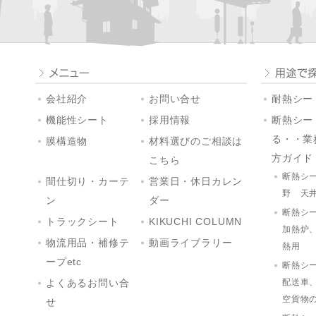
会社紹介
お問い合せ
耐熱シート
機能性シート
採用情報
断熱シー
る・・業
膜構造物
材料選びのご相談は
方ガイド
こちら
断熱シ
間仕切り・カーテ
営業日・休日カレン
野 天
ン
ダー
断熱シ
トラックシート
KIKUCHI COLUMN
加熱炉
物流用品・補修テ
動画ライブラリー
熱用
ープetc
断熱シ
配送車
よくあるお問い合
空貨物
せ