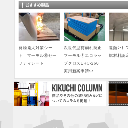
発煙発火対策シー
次世代型荷崩れ防止
遮熱ｼｰﾄ D
ト マーモル🄬セー
マーモル🄬エコラッ
燃材料認
フティシート
プクロスERC-260
実用新案申請中